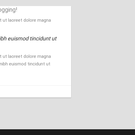
ogging!
t ut laoreet dolore magna
ibh euismod tincidunt ut
t ut laoreet dolore magna
nibh euismod tincidunt ut