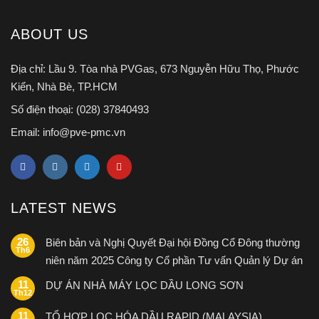
ABOUT US
Địa chỉ:
Lầu 9. Tòa nhà PVGas, 673 Nguyễn Hữu Thọ, Phước
Kiển, Nhà Bè, TP.HCM
Số điện thoại:
(028) 37840493
Email:
info@pve-pmc.vn
LATEST NEWS
26
Biên bản và Nghị Quyết Đại hội Đồng Cổ Đông thường
Th6
niên năm 2025 Công ty Cổ phần Tư vấn Quản lý Dự án
Dầu khí PVE
11
DỰ ÁN NHÀ MÁY LỌC DẦU LONG SƠN
Th12
11
TỔ HỢP LỌC HÓA DẦU RAPID (MALAYSIA)