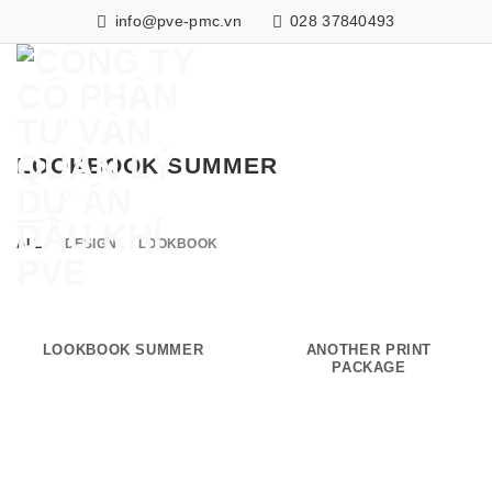
Skip
info@pve-pmc.vn
028 37840493
to
content
LOOKBOOK SUMMER
ALL
DESIGN
LOOKBOOK
LOOKBOOK SUMMER
ANOTHER PRINT
PACKAGE