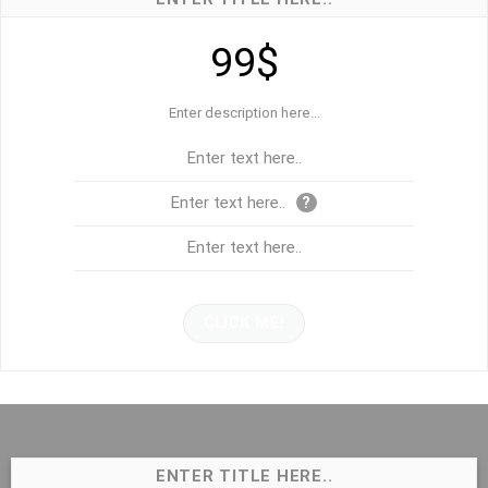
99$
Enter description here...
Enter text here..
Enter text here..
?
Enter text here..
CLICK ME!
ENTER TITLE HERE..