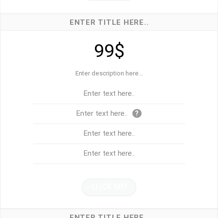
ENTER TITLE HERE..
99$
Enter description here...
Enter text here..
Enter text here..
?
Enter text here..
Enter text here..
CLICK ME!
ENTER TITLE HERE..