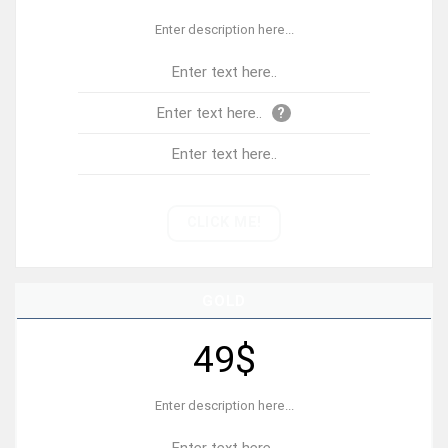
Enter description here...
Enter text here..
Enter text here..
?
Enter text here..
CLICK ME!
GOLD
49$
Enter description here...
Enter text here..