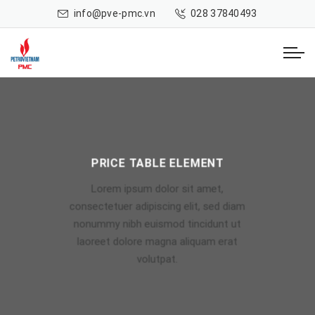
Skip
info@pve-pmc.vn
028 37840493
to
content
PRICE TABLE ELEMENT
Lorem ipsum dolor sit amet,
consectetuer adipiscing elit, sed diam
nonummy nibh euismod tincidunt ut
laoreet dolore magna aliquam erat
volutpat.