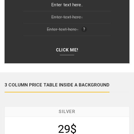
Enter text here..
Enter text here..
Enter text here..
?
CLICK ME!
3 COLUMN PRICE TABLE INSIDE A BACKGROUND
SILVER
29$